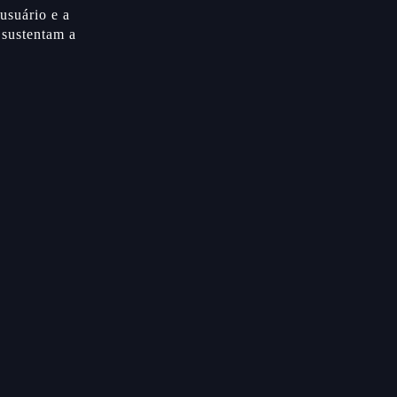
usuário e a
 sustentam a