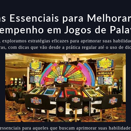
s Essenciais para Melhora
empenho em Jogos de Pala
, exploramos estratégias eficazes para aprimorar suas habilid
ras, com dicas que vão desde a prática regular até o uso de dic
essenciais para aqueles que buscam aprimorar suas habilidad