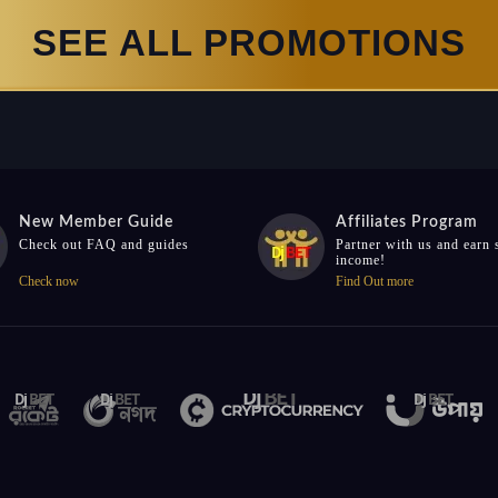
SEE ALL PROMOTIONS
New Member Guide
Affiliates Program
Check out FAQ and guides
Partner with us and earn
income!
Check now
Find Out more