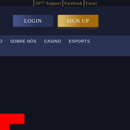
24*7 Support
Facebook
Email
LOGIN
SIGN UP
O
SOBRE NÓS
CASINO
ESPORTS