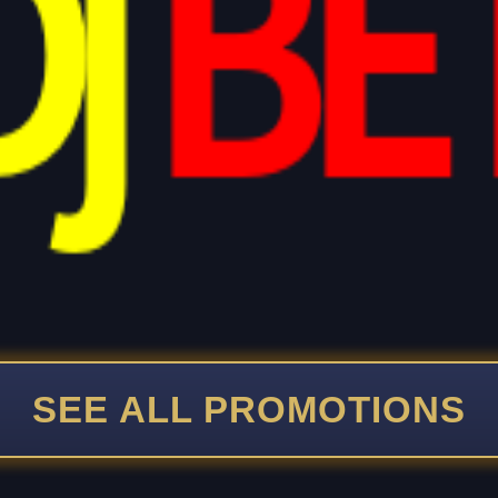
SEE ALL PROMOTIONS