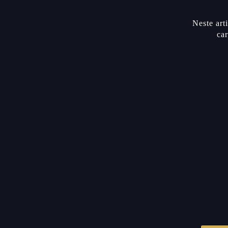
Neste art
car