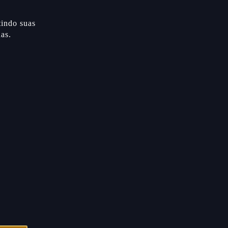
tindo suas
das.