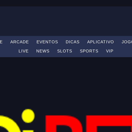
E
ARCADE
EVENTOS
DICAS
APLICATIVO
JOG
LIVE
NEWS
SLOTS
SPORTS
VIP