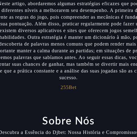
Neste artigo, abordaremos algumas estratégias eficazes que p
 diferentes níveis a melhorarem seu desempenho. A primeira 
ente as regras do jogo, pois compreender as mecânicas é fund
sua pontuação. Além disso, praticar regularmente pode fazer
 existem diversos aplicativos e sites que oferecem jogos semel
 habilidades. Outra estratégia é manter um dicionário à mão, p
 descoberta de palavras menos comuns que podem render mais
ortante manter a calma durante as partidas; em situações de p
emos palavras que sabíamos antes. Ao seguir essas dicas, vo
ntar suas chances de ganhar, mas também se divertir mais en
 que a prática constante e a análise das suas jogadas são as 
sucesso.
255Bet
Sobre Nós
Descubra a Essência do Djbet: Nossa História e Compromisso