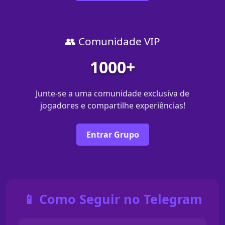
👥 Comunidade VIP
1000+
Junte-se a uma comunidade exclusiva de
jogadores e compartilhe experiências!
Entrar Grupo
📱 Como Seguir no Telegram