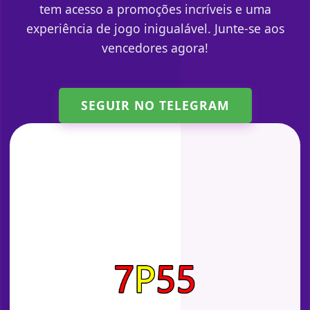
tem acesso a promoções incríveis e uma
experiência de jogo inigualável. Junte-se aos
vencedores agora!
SEGUIR NO TELEGRAM