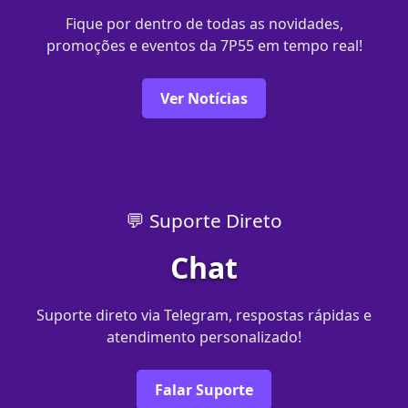
Fique por dentro de todas as novidades,
promoções e eventos da 7P55 em tempo real!
Ver Notícias
💬 Suporte Direto
Chat
Suporte direto via Telegram, respostas rápidas e
atendimento personalizado!
Falar Suporte