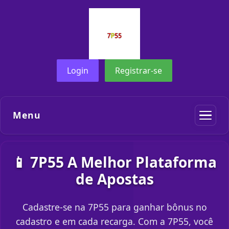
Login
Registrar-se
Menu
📱 7P55 A Melhor Plataforma
de Apostas
Cadastre-se na 7P55 para ganhar bônus no
cadastro e em cada recarga. Com a 7P55, você