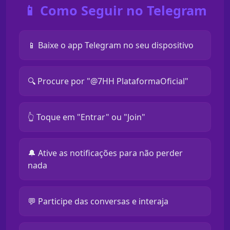
📱 Como Seguir no Telegram
📱 Baixe o app Telegram no seu dispositivo
🔍 Procure por "@7HH PlataformaOficial"
👆 Toque em "Entrar" ou "Join"
🔔 Ative as notificações para não perder
nada
💬 Participe das conversas e interaja