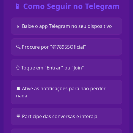
📱 Como Seguir no Telegram
📱 Baixe o app Telegram no seu dispositivo
🔍 Procure por "@78955Oficial"
👆 Toque em "Entrar" ou "Join"
🔔 Ative as notificações para não perder
nada
💬 Participe das conversas e interaja