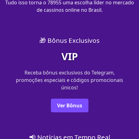
Tudo isso torna o 78955 uma escolha líder no mercado
de cassinos online no Brasil.
🎁 Bônus Exclusivos
VIP
Receba bônus exclusivos do Telegram,
promoções especiais e códigos promocionais
únicos!
Ver Bônus
📢 Notícias em Tempo Real