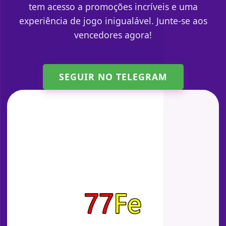
tem acesso a promoções incríveis e uma
experiência de jogo inigualável. Junte-se aos
vencedores agora!
SEGUIR NO TELEGRAM