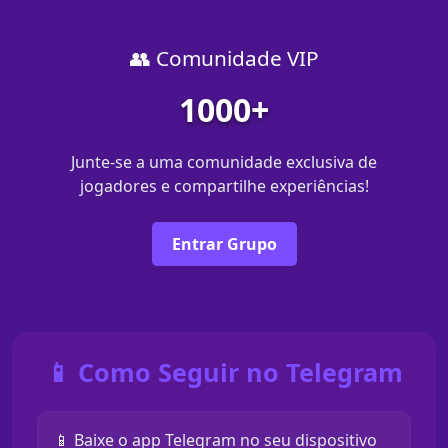
👥 Comunidade VIP
1000+
Junte-se a uma comunidade exclusiva de
jogadores e compartilhe experiências!
Entrar Grupo
📱 Como Seguir no Telegram
📱 Baixe o app Telegram no seu dispositivo