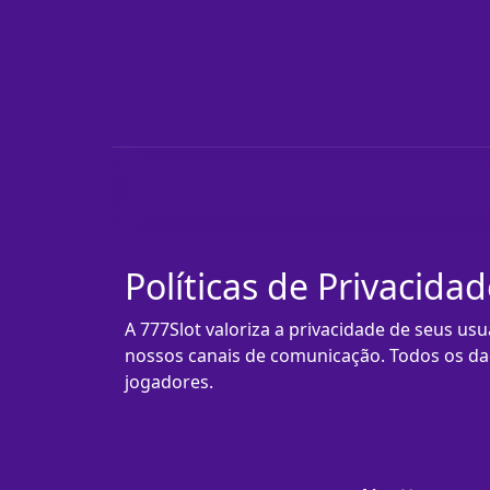
Políticas de Privacida
A 777Slot valoriza a privacidade de seus u
nossos canais de comunicação. Todos os dad
jogadores.