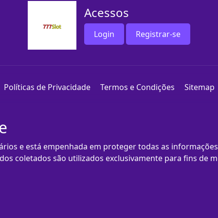
Acessos
Login
Registrar-se
Políticas de Privacidade
Termos e Condições
Sitemap
de
suários e está empenhada em proteger todas as informações
os coletados são utilizados exclusivamente para fins de m