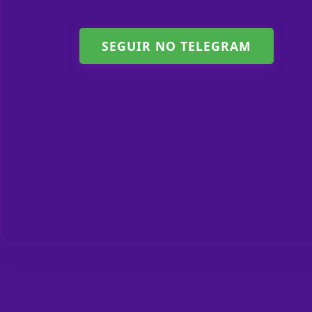
SEGUIR NO TELEGRAM