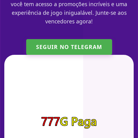
você tem acesso a promoções incríveis e uma
experiência de jogo inigualável. Junte-se aos
vencedores agora!
SEGUIR NO TELEGRAM