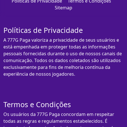
Políticas de Privacidade
Termos e Condições
Sitemap
Políticas de Privacidade
A 777G Paga valoriza a privacidade de seus usuários e
está empenhada em proteger todas as informações
pessoais fornecidas durante o uso de nossos canais de
comunicação. Todos os dados coletados são utilizados
exclusivamente para fins de melhoria contínua da
experiência de nossos jogadores.
Termos e Condições
Os usuários da 777G Paga concordam em respeitar
todas as regras e regulamentos estabelecidos. É