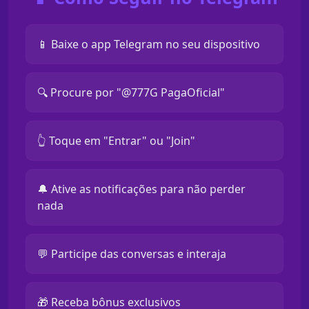
📱 Baixe o app Telegram no seu dispositivo
🔍 Procure por "@777G PagaOficial"
👆 Toque em "Entrar" ou "Join"
🔔 Ative as notificações para não perder
nada
💬 Participe das conversas e interaja
🎁 Receba bônus exclusivos