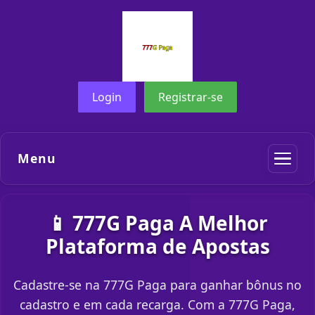
Login
Registrar-se
Menu
📱 777G Paga A Melhor
Plataforma de Apostas
Cadastre-se na 777G Paga para ganhar bônus no
cadastro e em cada recarga. Com a 777G Paga,