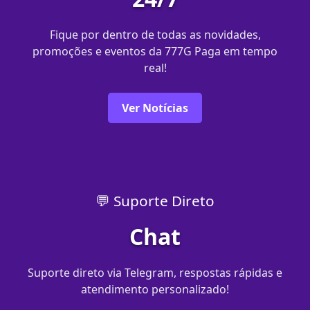
Fique por dentro de todas as novidades,
promoções e eventos da 777G Paga em tempo
real!
Ver Notícias
💬 Suporte Direto
Chat
Suporte direto via Telegram, respostas rápidas e
atendimento personalizado!