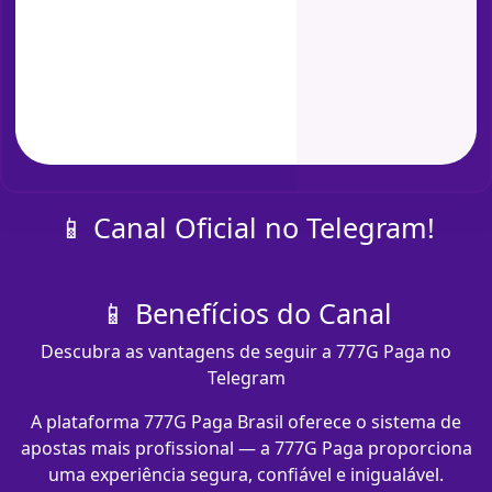
📱 Canal Oficial no Telegram!
📱 Benefícios do Canal
Descubra as vantagens de seguir a 777G Paga no
Telegram
A plataforma 777G Paga Brasil oferece o sistema de
apostas mais profissional — a 777G Paga proporciona
uma experiência segura, confiável e inigualável.