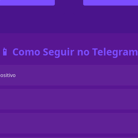
📱 Como Seguir no Telegram
ositivo