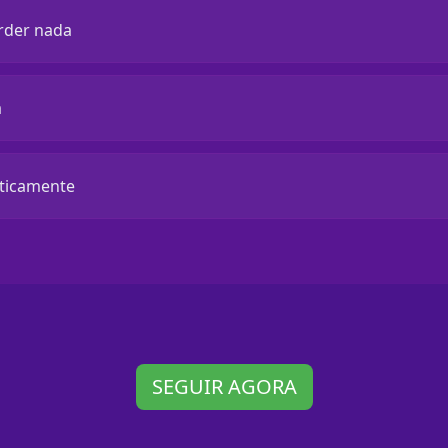
erder nada
a
aticamente
SEGUIR AGORA