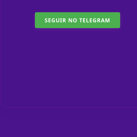
SEGUIR NO TELEGRAM