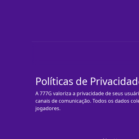
Políticas de Privacida
A 777G valoriza a privacidade de seus usuá
canais de comunicação. Todos os dados cole
jogadores.