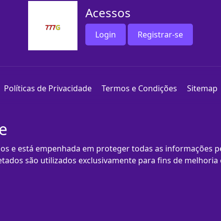
Acessos
Login
Registrar-se
Políticas de Privacidade
Termos e Condições
Sitemap
de
rios e está empenhada em proteger todas as informações p
tados são utilizados exclusivamente para fins de melhoria