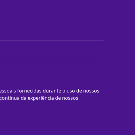
essoais fornecidas durante o uso de nossos
 contínua da experiência de nossos