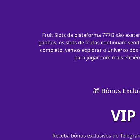
Fruit Slots da plataforma 777G são exata
ganhos, os slots de frutas continuam send
completo, vamos explorar o universo dos 
para jogar com mais eficiên
🎁 Bônus Exclu
VIP
Receba bônus exclusivos do Telegra