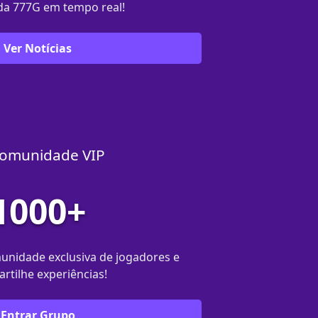
da 777G em tempo real!
Ver Notícias
Comunidade VIP
1000+
unidade exclusiva de jogadores e
rtilhe experiências!
Entrar Grupo