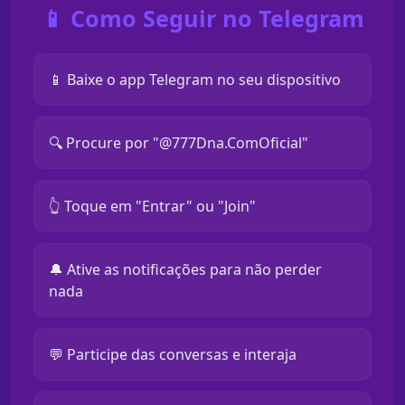
📱 Como Seguir no Telegram
📱 Baixe o app Telegram no seu dispositivo
🔍 Procure por "@777Dna.ComOficial"
👆 Toque em "Entrar" ou "Join"
🔔 Ative as notificações para não perder
nada
💬 Participe das conversas e interaja