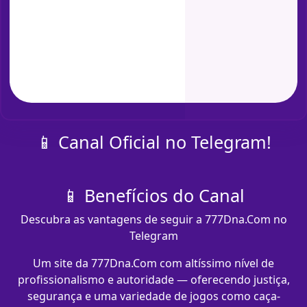
📱 Canal Oficial no Telegram!
📱 Benefícios do Canal
Descubra as vantagens de seguir a 777Dna.Com no
Telegram
Um site da 777Dna.Com com altíssimo nível de
profissionalismo e autoridade — oferecendo justiça,
segurança e uma variedade de jogos como caça-