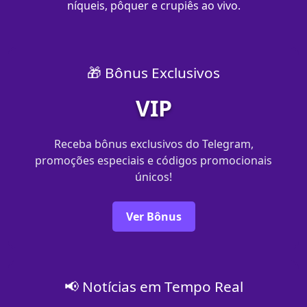
níqueis, pôquer e crupiês ao vivo.
🎁 Bônus Exclusivos
VIP
Receba bônus exclusivos do Telegram,
promoções especiais e códigos promocionais
únicos!
Ver Bônus
📢 Notícias em Tempo Real