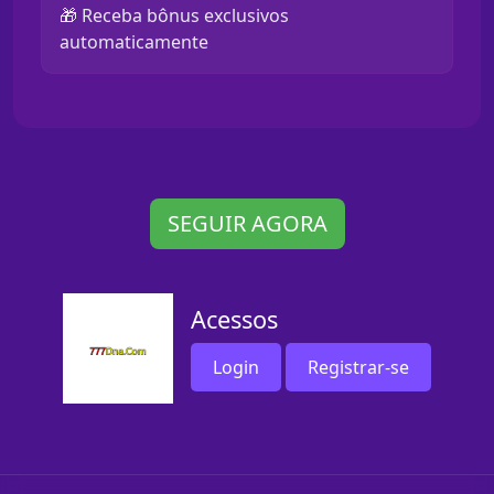
🎁 Receba bônus exclusivos
automaticamente
SEGUIR AGORA
Acessos
Login
Registrar-se