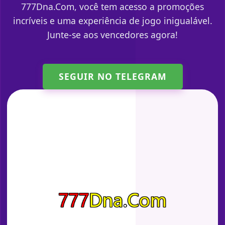
777Dna.Com, você tem acesso a promoções
incríveis e uma experiência de jogo inigualável.
Junte-se aos vencedores agora!
SEGUIR NO TELEGRAM