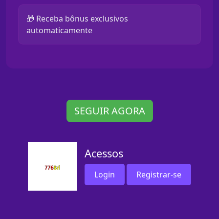
🎁 Receba bônus exclusivos
automaticamente
SEGUIR AGORA
Acessos
Login
Registrar-se