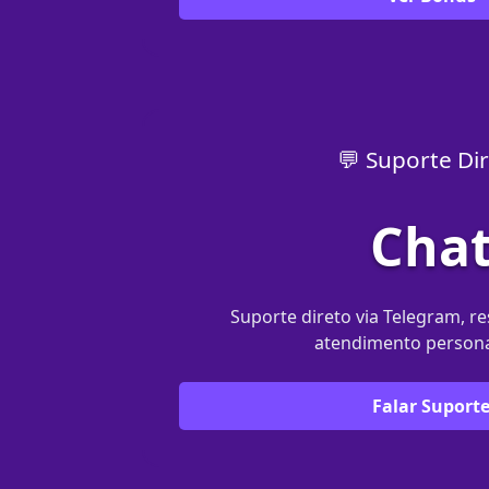
💬 Suporte Di
Cha
Suporte direto via Telegram, r
atendimento persona
Falar Suport