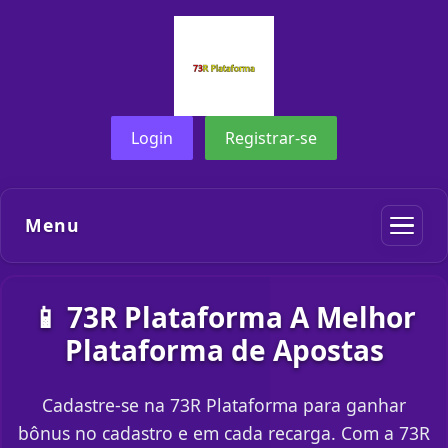
Login
Registrar-se
Menu
📱 73R Plataforma A Melhor
Plataforma de Apostas
Cadastre-se na 73R Plataforma para ganhar
bônus no cadastro e em cada recarga. Com a 73R