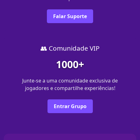
Falar Suporte
👥 Comunidade VIP
1000+
Junte-se a uma comunidade exclusiva de
jogadores e compartilhe experiências!
Entrar Grupo