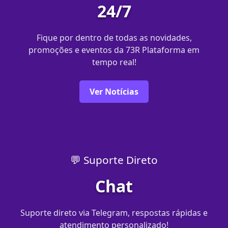
24/7
Fique por dentro de todas as novidades,
promoções e eventos da 73R Plataforma em
tempo real!
Ver Notícias
💬 Suporte Direto
Chat
Suporte direto via Telegram, respostas rápidas e
atendimento personalizado!