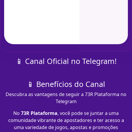
📱 Canal Oficial no Telegram!
📱 Benefícios do Canal
Descubra as vantagens de seguir a 73R Plataforma no
Telegram
No
73R Plataforma
, você pode se juntar a uma
comunidade vibrante de apostadores e ter acesso a
uma variedade de jogos, apostas e promoções