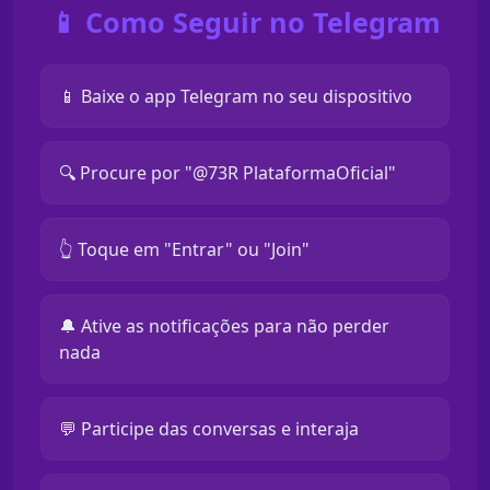
📱 Como Seguir no Telegram
📱 Baixe o app Telegram no seu dispositivo
🔍 Procure por "@73R PlataformaOficial"
👆 Toque em "Entrar" ou "Join"
🔔 Ative as notificações para não perder
nada
💬 Participe das conversas e interaja