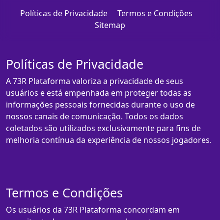
Políticas de Privacidade
Termos e Condições
Sitemap
Políticas de Privacidade
A 73R Plataforma valoriza a privacidade de seus
usuários e está empenhada em proteger todas as
informações pessoais fornecidas durante o uso de
nossos canais de comunicação. Todos os dados
coletados são utilizados exclusivamente para fins de
melhoria contínua da experiência de nossos jogadores.
Termos e Condições
Os usuários da 73R Plataforma concordam em