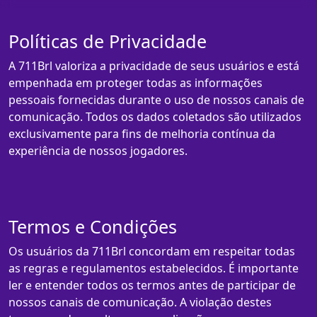
Políticas de Privacidade
A 711Brl valoriza a privacidade de seus usuários e está
empenhada em proteger todas as informações
pessoais fornecidas durante o uso de nossos canais de
comunicação. Todos os dados coletados são utilizados
exclusivamente para fins de melhoria contínua da
experiência de nossos jogadores.
Termos e Condições
Os usuários da 711Brl concordam em respeitar todas
as regras e regulamentos estabelecidos. É importante
ler e entender todos os termos antes de participar de
nossos canais de comunicação. A violação destes