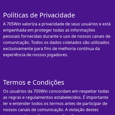
Políticas de Privacidade
A 705Win valoriza a privacidade de seus usuários e está
empenhada em proteger todas as informações
pessoais fornecidas durante o uso de nossos canais de
comunicação. Todos os dados coletados são utilizados
exclusivamente para fins de melhoria contínua da
experiência de nossos jogadores.
Termos e Condições
Os usuários da 705Win concordam em respeitar todas
as regras e regulamentos estabelecidos. É importante
ler e entender todos os termos antes de participar de
nossos canais de comunicação. A violação destes