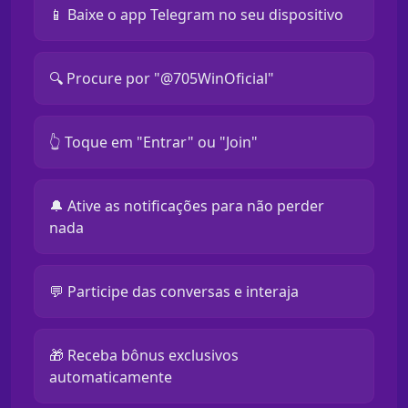
📱 Baixe o app Telegram no seu dispositivo
🔍 Procure por "@705WinOficial"
👆 Toque em "Entrar" ou "Join"
🔔 Ative as notificações para não perder
nada
💬 Participe das conversas e interaja
🎁 Receba bônus exclusivos
automaticamente