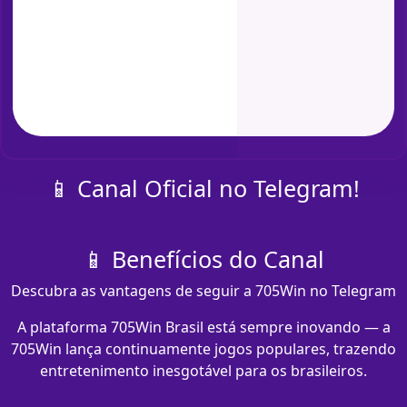
📱 Canal Oficial no Telegram!
📱 Benefícios do Canal
Descubra as vantagens de seguir a 705Win no Telegram
A plataforma 705Win Brasil está sempre inovando — a
705Win lança continuamente jogos populares, trazendo
entretenimento inesgotável para os brasileiros.