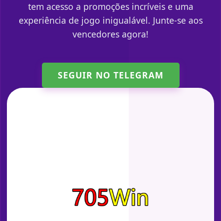
tem acesso a promoções incríveis e uma
experiência de jogo inigualável. Junte-se aos
vencedores agora!
SEGUIR NO TELEGRAM