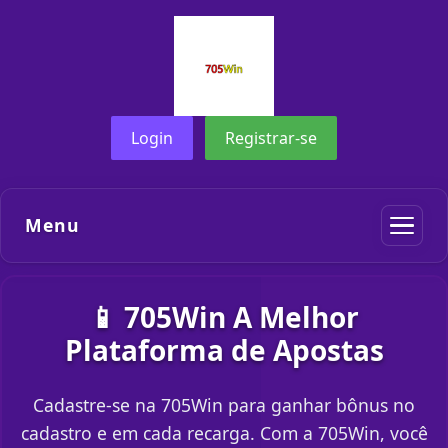
Login
Registrar-se
Menu
📱 705Win A Melhor
Plataforma de Apostas
Cadastre-se na 705Win para ganhar bônus no
cadastro e em cada recarga. Com a 705Win, você