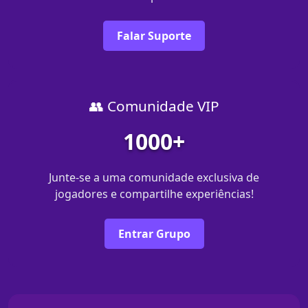
Falar Suporte
👥 Comunidade VIP
1000+
Junte-se a uma comunidade exclusiva de
jogadores e compartilhe experiências!
Entrar Grupo