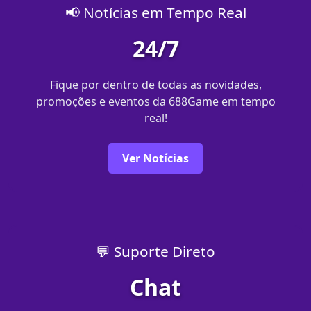
📢 Notícias em Tempo Real
24/7
Fique por dentro de todas as novidades,
promoções e eventos da 688Game em tempo
real!
Ver Notícias
💬 Suporte Direto
Chat