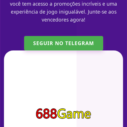
você tem acesso a promoções incríveis e uma
experiência de jogo inigualável. Junte-se aos
vencedores agora!
SEGUIR NO TELEGRAM