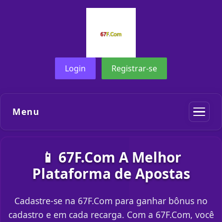
Login
Registrar-se
Menu
📱 67F.Com A Melhor
Plataforma de Apostas
Cadastre-se na 67F.Com para ganhar bônus no
cadastro e em cada recarga. Com a 67F.Com, você