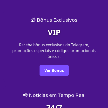
🎁 Bônus Exclusivos
VIP
Receba bônus exclusivos do Telegram,
promoções especiais e códigos promocionais
únicos!
Ver Bônus
📢 Notícias em Tempo Real
24/7