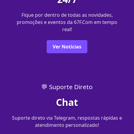
Fique por dentro de todas as novidades,
promoções e eventos da 67F.Com em tempo
real!
Ver Notícias
💬 Suporte Direto
Chat
Suporte direto via Telegram, respostas rápidas e
atendimento personalizado!