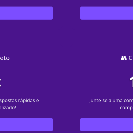
reto
👥 
t
espostas rápidas e
Junte-se a uma com
lizado!
compa
e