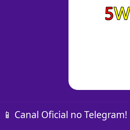
📱 Canal Oficial no Telegram!