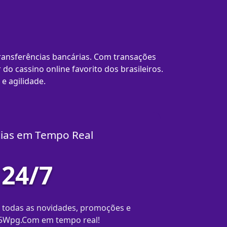
m
ransferências bancárias. Com transações
 cassino online favorito dos brasileiros.
e agilidade.
cias em Tempo Real
24/7
e todas as novidades, promoções e
 5Wpg.Com em tempo real!