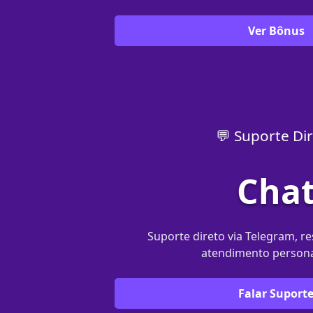
Ver Bônus
💬 Suporte Di
Cha
Suporte direto via Telegram, r
atendimento persona
Falar Suport