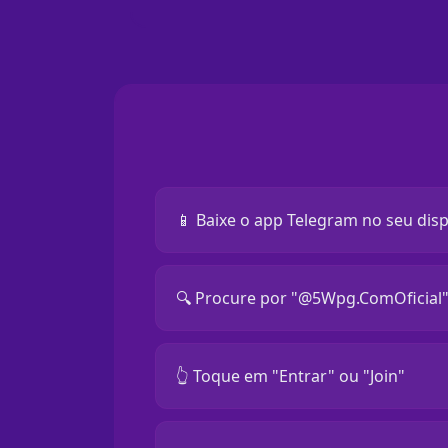
📱 Baixe o app Telegram no seu disp
🔍 Procure por "@5Wpg.ComOficial
👆 Toque em "Entrar" ou "Join"