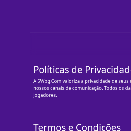
Políticas de Privacida
A 5Wpg.Com valoriza a privacidade de seus
nossos canais de comunicação. Todos os dad
jogadores.
Termos e Condições