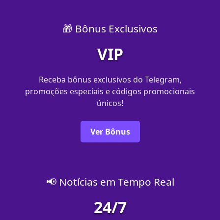
🎁 Bônus Exclusivos
VIP
Receba bônus exclusivos do Telegram,
promoções especiais e códigos promocionais
únicos!
Ver Bônus
📢 Notícias em Tempo Real
24/7