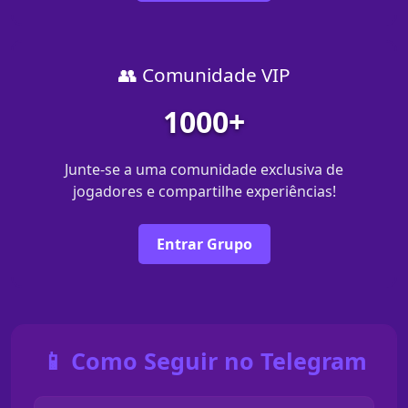
👥 Comunidade VIP
1000+
Junte-se a uma comunidade exclusiva de
jogadores e compartilhe experiências!
Entrar Grupo
📱 Como Seguir no Telegram