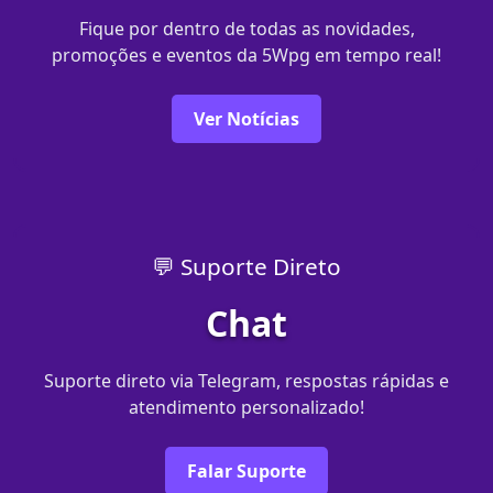
Fique por dentro de todas as novidades,
promoções e eventos da 5Wpg em tempo real!
Ver Notícias
💬 Suporte Direto
Chat
Suporte direto via Telegram, respostas rápidas e
atendimento personalizado!
Falar Suporte