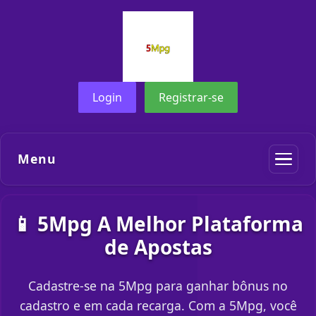
Login
Registrar-se
Menu
📱 5Mpg A Melhor Plataforma
de Apostas
Cadastre-se na 5Mpg para ganhar bônus no
cadastro e em cada recarga. Com a 5Mpg, você