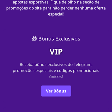
apostas esportivas. Fique de olho na seção de
promoções do site para não perder nenhuma oferta
especial!
🎁 Bônus Exclusivos
VIP
Receba bônus exclusivos do Telegram,
promoções especiais e códigos promocionais
únicos!
Ver Bônus