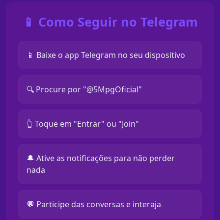
📱 Como Seguir no Telegram
📱 Baixe o app Telegram no seu dispositivo
🔍 Procure por "@5MpgOficial"
👆 Toque em "Entrar" ou "Join"
🔔 Ative as notificações para não perder
nada
💬 Participe das conversas e interaja