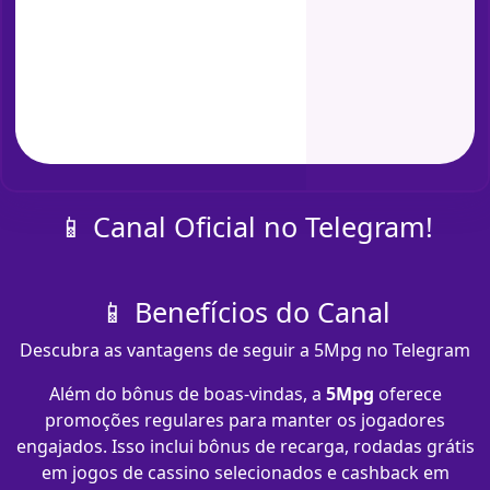
📱 Canal Oficial no Telegram!
📱 Benefícios do Canal
Descubra as vantagens de seguir a 5Mpg no Telegram
Além do bônus de boas-vindas, a
5Mpg
oferece
promoções regulares para manter os jogadores
engajados. Isso inclui bônus de recarga, rodadas grátis
em jogos de cassino selecionados e cashback em