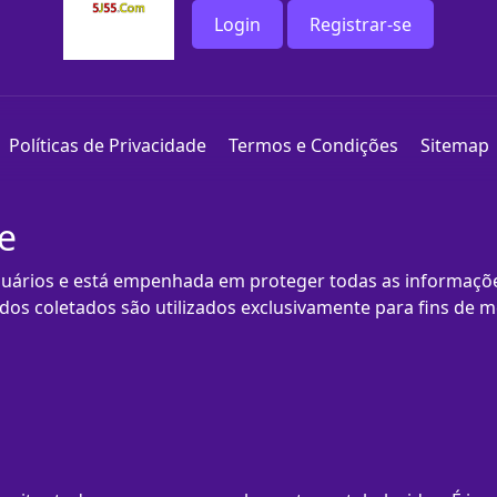
Login
Registrar-se
Políticas de Privacidade
Termos e Condições
Sitemap
de
usuários e está empenhada em proteger todas as informaçõ
os coletados são utilizados exclusivamente para fins de m