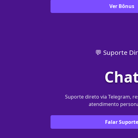
Ver Bônus
💬 Suporte Di
Cha
Suporte direto via Telegram, r
atendimento persona
Falar Suport