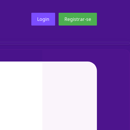
Login
Registrar-se