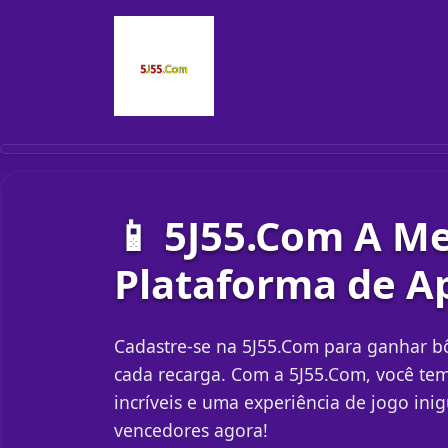
📱 5J55.Com A M
Plataforma de A
Cadastre-se na 5J55.Com para ganhar b
cada recarga. Com a 5J55.Com, você te
incríveis e uma experiência de jogo inig
vencedores agora!