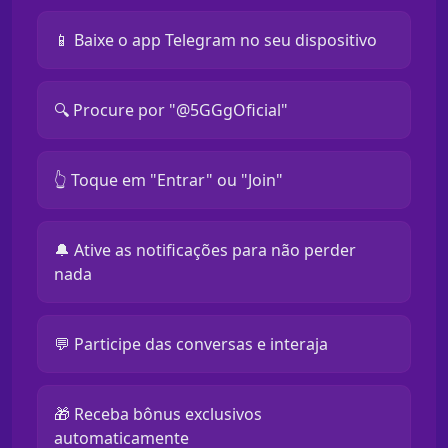
📱 Baixe o app Telegram no seu dispositivo
🔍 Procure por "@5GGgOficial"
👆 Toque em "Entrar" ou "Join"
🔔 Ative as notificações para não perder
nada
💬 Participe das conversas e interaja
🎁 Receba bônus exclusivos
automaticamente