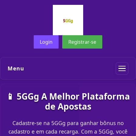
Login
Registrar-se
Menu
📱 5GGg A Melhor Plataforma
de Apostas
Cadastre-se na 5GGg para ganhar bônus no
cadastro e em cada recarga. Com a 5GGg, você