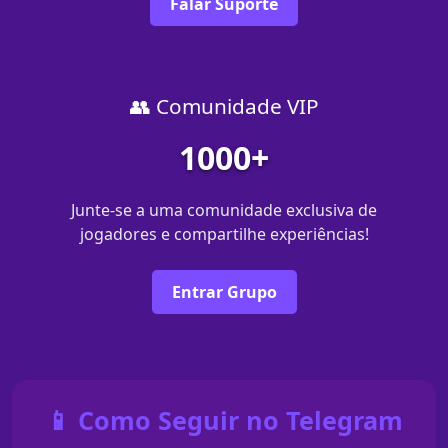
Falar Suporte
👥 Comunidade VIP
1000+
Junte-se a uma comunidade exclusiva de
jogadores e compartilhe experiências!
Entrar Grupo
📱 Como Seguir no Telegram