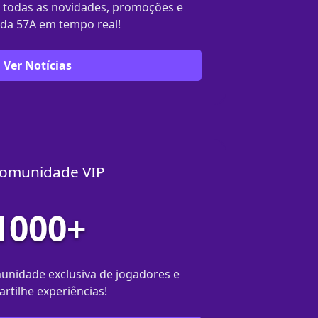
e todas as novidades, promoções e
 da 57A em tempo real!
Ver Notícias
Comunidade VIP
1000+
unidade exclusiva de jogadores e
rtilhe experiências!