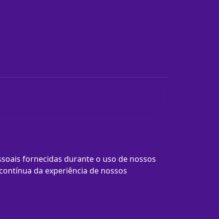
ssoais fornecidas durante o uso de nossos
 contínua da experiência de nossos