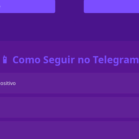
e
📱 Como Seguir no Telegram
ositivo