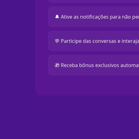
🔔 Ative as notificações para não p
💬 Participe das conversas e interaj
🎁 Receba bônus exclusivos autom