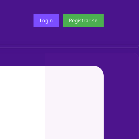
Login
Registrar-se