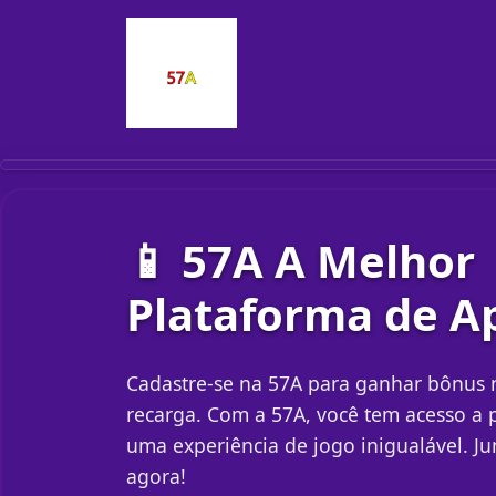
📱 57A A Melhor
Plataforma de A
Cadastre-se na 57A para ganhar bônus 
recarga. Com a 57A, você tem acesso a 
uma experiência de jogo inigualável. J
agora!