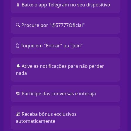
📱 Baixe o app Telegram no seu dispositivo
🔍 Procure por "@57777Oficial"
👆 Toque em "Entrar" ou "Join"
🔔 Ative as notificações para não perder
nada
💬 Participe das conversas e interaja
🎁 Receba bônus exclusivos
automaticamente