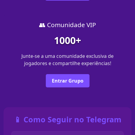
👥 Comunidade VIP
1000+
Junte-se a uma comunidade exclusiva de
jogadores e compartilhe experiências!
Entrar Grupo
📱 Como Seguir no Telegram