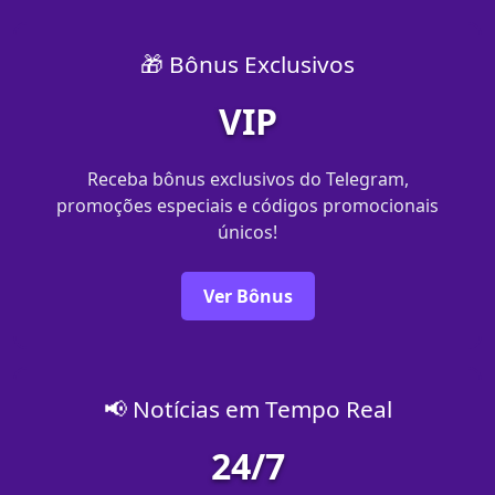
🎁 Bônus Exclusivos
VIP
Receba bônus exclusivos do Telegram,
promoções especiais e códigos promocionais
únicos!
Ver Bônus
📢 Notícias em Tempo Real
24/7