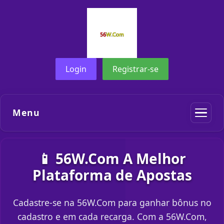
Login
Registrar-se
Menu
📱 56W.Com A Melhor
Plataforma de Apostas
Cadastre-se na 56W.Com para ganhar bônus no
cadastro e em cada recarga. Com a 56W.Com,