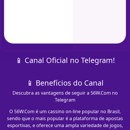
📱 Canal Oficial no Telegram!
📱 Benefícios do Canal
Descubra as vantagens de seguir a 56W.Com no
Telegram
O 56W.Com é um cassino on-line popular no Brasil,
sendo que o mais popular é a plataforma de apostas
esportivas, e oferece uma ampla variedade de jogos,