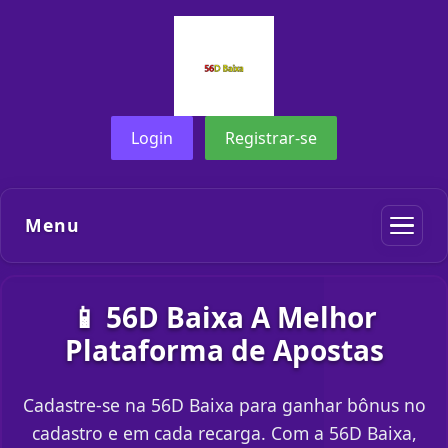
Login
Registrar-se
Menu
📱 56D Baixa A Melhor
Plataforma de Apostas
Cadastre-se na 56D Baixa para ganhar bônus no
cadastro e em cada recarga. Com a 56D Baixa,