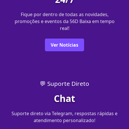
Fique por dentro de todas as novidades,
promoções e eventos da 56D Baixa em tempo
real!
Ver Notícias
💬 Suporte Direto
Chat
Suporte direto via Telegram, respostas rápidas e
atendimento personalizado!