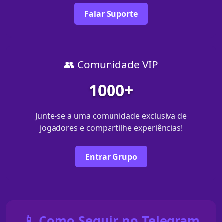
Falar Suporte
👥 Comunidade VIP
1000+
Junte-se a uma comunidade exclusiva de
jogadores e compartilhe experiências!
Entrar Grupo
📱 Como Seguir no Telegram