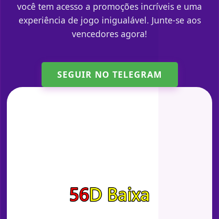
você tem acesso a promoções incríveis e uma
experiência de jogo inigualável. Junte-se aos
vencedores agora!
SEGUIR NO TELEGRAM