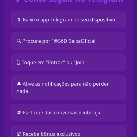
📱 Baixe o app Telegram no seu dispositivo
🔍 Procure por "@56D BaixaOficial"
👆 Toque em "Entrar" ou "Join"
🔔 Ative as notificações para não perder
nada
💬 Participe das conversas e interaja
🎁 Receba bônus exclusivos