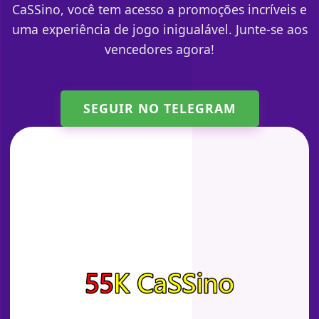
CaSSino, você tem acesso a promoções incríveis e
uma experiência de jogo inigualável. Junte-se aos
vencedores agora!
SEGUIR NO TELEGRAM