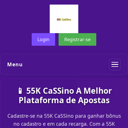
Login
Registrar-se
Menu
📱 55K CaSSino A Melhor
Plataforma de Apostas
Cadastre-se na 55K CaSSino para ganhar bônus
no cadastro e em cada recarga. Com a 55K