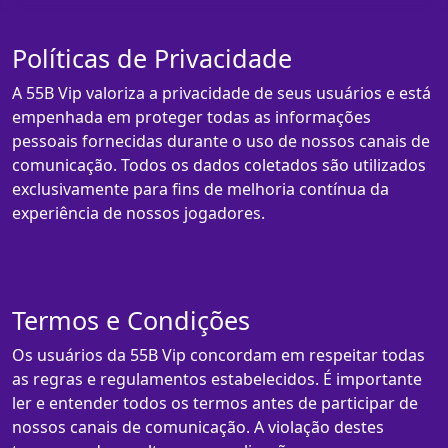
Políticas de Privacidade
A 55B Vip valoriza a privacidade de seus usuários e está
empenhada em proteger todas as informações
pessoais fornecidas durante o uso de nossos canais de
comunicação. Todos os dados coletados são utilizados
exclusivamente para fins de melhoria contínua da
experiência de nossos jogadores.
Termos e Condições
Os usuários da 55B Vip concordam em respeitar todas
as regras e regulamentos estabelecidos. É importante
ler e entender todos os termos antes de participar de
nossos canais de comunicação. A violação destes