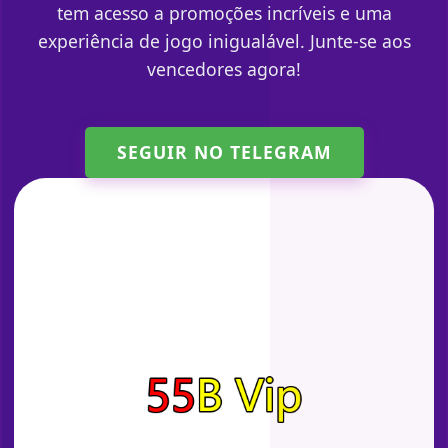
tem acesso a promoções incríveis e uma
experiência de jogo inigualável. Junte-se aos
vencedores agora!
SEGUIR NO TELEGRAM