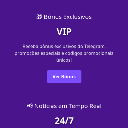
🎁 Bônus Exclusivos
VIP
Receba bônus exclusivos do Telegram,
promoções especiais e códigos promocionais
únicos!
Ver Bônus
📢 Notícias em Tempo Real
24/7