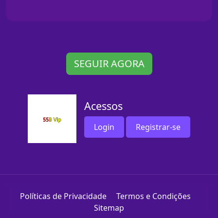
SEGUIR AGORA
Acessos
Login
Registrar-se
Políticas de Privacidade
Termos e Condições
Sitemap