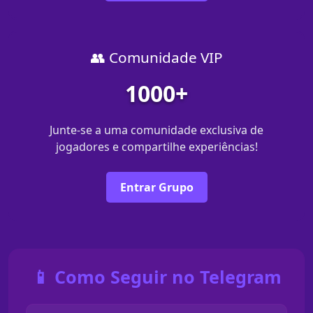
👥 Comunidade VIP
1000+
Junte-se a uma comunidade exclusiva de
jogadores e compartilhe experiências!
Entrar Grupo
📱 Como Seguir no Telegram