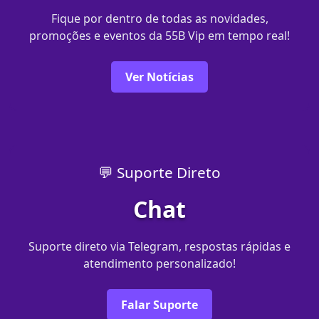
Fique por dentro de todas as novidades,
promoções e eventos da 55B Vip em tempo real!
Ver Notícias
💬 Suporte Direto
Chat
Suporte direto via Telegram, respostas rápidas e
atendimento personalizado!
Falar Suporte