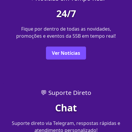
24/7
Fique por dentro de todas as novidades,
promoções e eventos da 55B em tempo real!
Ver Notícias
💬 Suporte Direto
Chat
Suporte direto via Telegram, respostas rápidas e
atendimento personalizado!