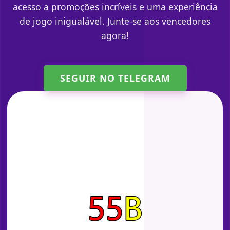
acesso a promoções incríveis e uma experiência
de jogo inigualável. Junte-se aos vencedores
agora!
SEGUIR NO TELEGRAM