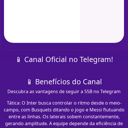
📱 Canal Oficial no Telegram!
📱 Benefícios do Canal
Descubra as vantagens de seguir a 55B no Telegram
Tática: O Inter busca controlar o ritmo desde o meio-
campo, com Busquets ditando o jogo e Messi flutuando
entre as linhas. Os laterais sobem constantemente,
gerando amplitude. A equipe depende da eficiência de