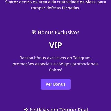
Suárez dentro da área e da criatividade de Messi para
romper defesas fechadas.
🎁 Bônus Exclusivos
VIP
Receba bônus exclusivos do Telegram,
promoções especiais e códigos promocionais
únicos!
Ver Bônus
📢 Notícias em Tempo Real