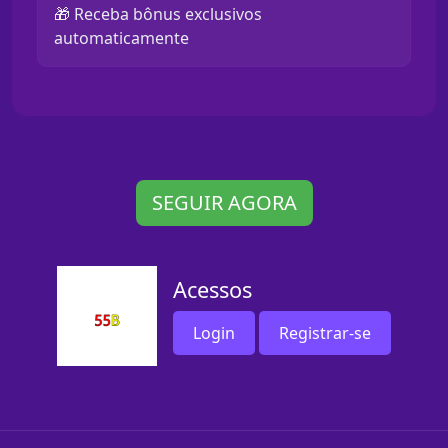
🎁 Receba bônus exclusivos
automaticamente
SEGUIR AGORA
Acessos
Login
Registrar-se