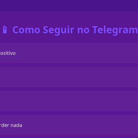
📱 Como Seguir no Telegram
ositivo
erder nada