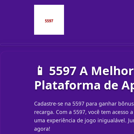
📱 5597 A Melhor
Plataforma de A
Cadastre-se na 5597 para ganhar bônus
recarga. Com a 5597, você tem acesso a
uma experiência de jogo inigualável. J
agora!