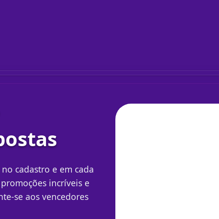
postas
 no cadastro e em cada
 promoções incríveis e
unte-se aos vencedores