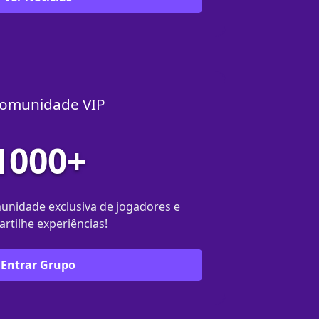
Comunidade VIP
1000+
unidade exclusiva de jogadores e
rtilhe experiências!
Entrar Grupo