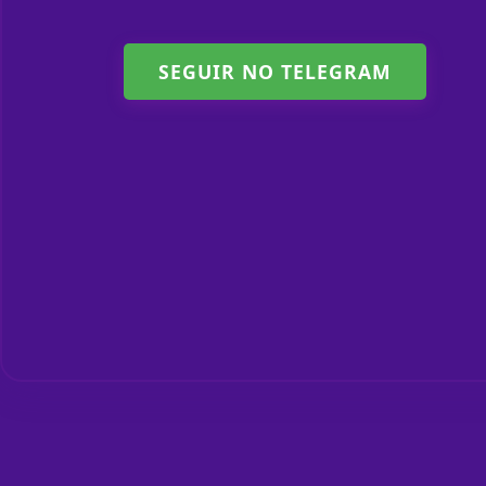
SEGUIR NO TELEGRAM