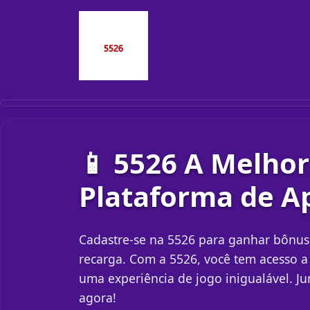
📱 5526 A Melhor
Plataforma de A
Cadastre-se na 5526 para ganhar bônus
recarga. Com a 5526, você tem acesso a
uma experiência de jogo inigualável. J
agora!