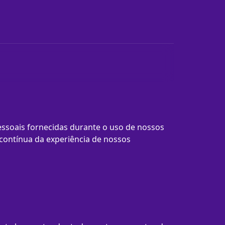
essoais fornecidas durante o uso de nossos
 contínua da experiência de nossos