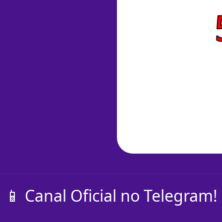
📱 Canal Oficial no Telegram!