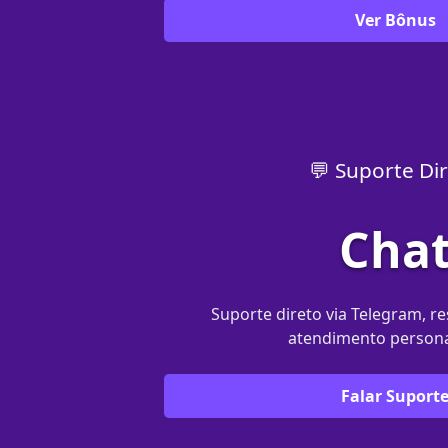
Ver Bônus
💬 Suporte Di
Cha
Suporte direto via Telegram, r
atendimento persona
Falar Suport