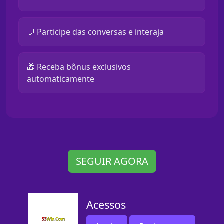
💬 Participe das conversas e interaja
🎁 Receba bônus exclusivos
automaticamente
SEGUIR AGORA
Acessos