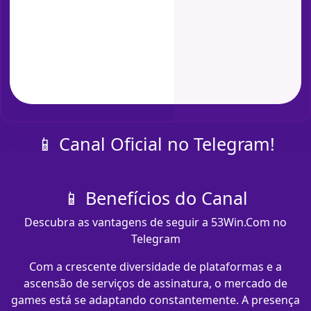
📱 Canal Oficial no Telegram!
📱 Benefícios do Canal
Descubra as vantagens de seguir a 53Win.Com no
Telegram
Com a crescente diversidade de plataformas e a
ascensão de serviços de assinatura, o mercado de
games está se adaptando constantemente. A presença