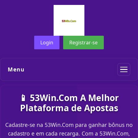
Login
Registrar-se
Menu
📱 53Win.Com A Melhor
Plataforma de Apostas
Cadastre-se na 53Win.Com para ganhar bônus no
cadastro e em cada recarga. Com a 53Win.Com,