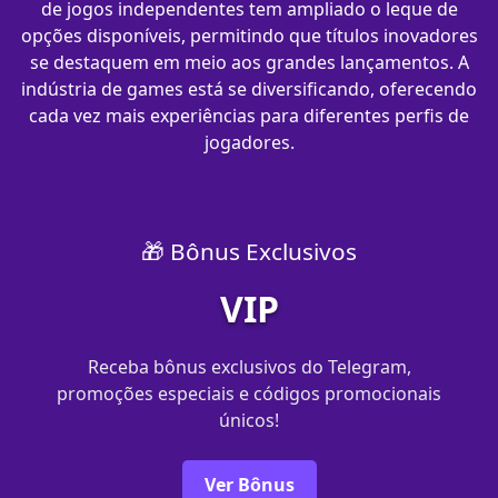
de jogos independentes tem ampliado o leque de
opções disponíveis, permitindo que títulos inovadores
se destaquem em meio aos grandes lançamentos. A
indústria de games está se diversificando, oferecendo
cada vez mais experiências para diferentes perfis de
jogadores.
🎁 Bônus Exclusivos
VIP
Receba bônus exclusivos do Telegram,
promoções especiais e códigos promocionais
únicos!
Ver Bônus