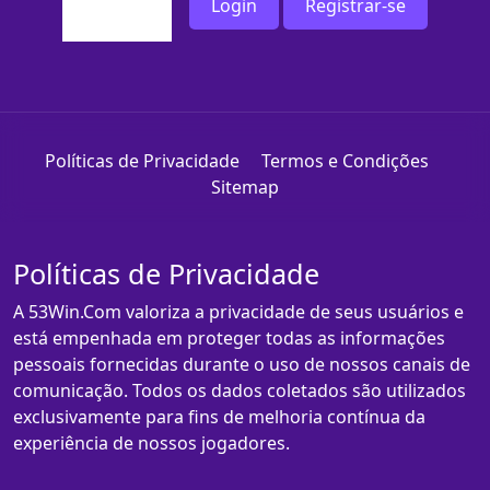
Login
Registrar-se
Políticas de Privacidade
Termos e Condições
Sitemap
Políticas de Privacidade
A 53Win.Com valoriza a privacidade de seus usuários e
está empenhada em proteger todas as informações
pessoais fornecidas durante o uso de nossos canais de
comunicação. Todos os dados coletados são utilizados
exclusivamente para fins de melhoria contínua da
experiência de nossos jogadores.