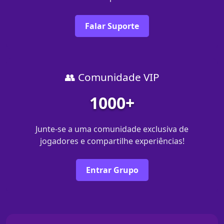
Falar Suporte
👥 Comunidade VIP
1000+
Junte-se a uma comunidade exclusiva de
jogadores e compartilhe experiências!
Entrar Grupo