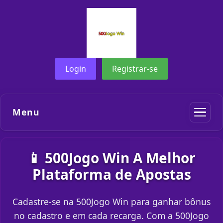
Login
Registrar-se
Menu
📱 500Jogo Win A Melhor
Plataforma de Apostas
Cadastre-se na 500Jogo Win para ganhar bônus
no cadastro e em cada recarga. Com a 500Jogo