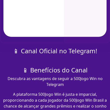
📱 Canal Oficial no Telegram!
📱 Benefícios do Canal
Descubra as vantagens de seguir a 500Jogo Win no
Telegram
A plataforma 500Jogo Win é justa e imparcial,
proporcionando a cada jogador da 500Jogo Win Brasil a
chance de alcançar grandes prêmios e realizar o sonho