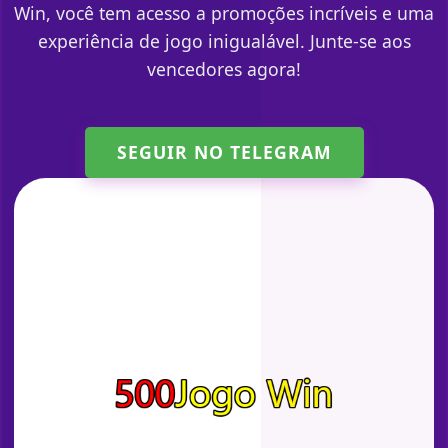
Win, você tem acesso a promoções incríveis e uma
experiência de jogo inigualável. Junte-se aos
vencedores agora!
SEGUIR NO TELEGRAM