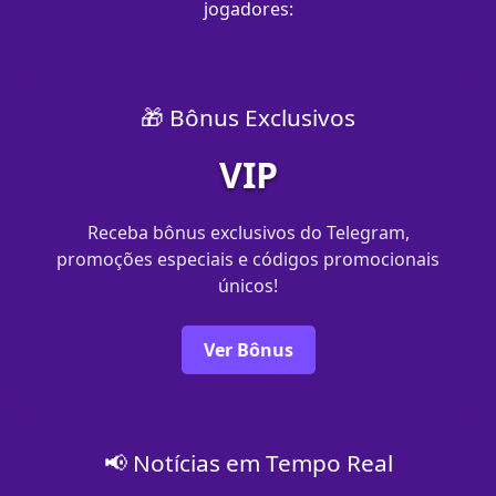
jogadores:
🎁 Bônus Exclusivos
VIP
Receba bônus exclusivos do Telegram,
promoções especiais e códigos promocionais
únicos!
Ver Bônus
📢 Notícias em Tempo Real