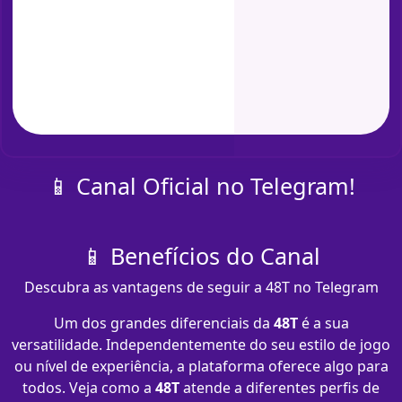
📱 Canal Oficial no Telegram!
📱 Benefícios do Canal
Descubra as vantagens de seguir a 48T no Telegram
Um dos grandes diferenciais da
48T
é a sua
versatilidade. Independentemente do seu estilo de jogo
ou nível de experiência, a plataforma oferece algo para
todos. Veja como a
48T
atende a diferentes perfis de