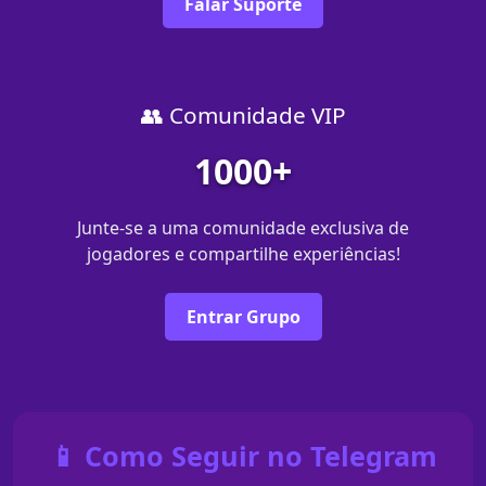
Falar Suporte
👥 Comunidade VIP
1000+
Junte-se a uma comunidade exclusiva de
jogadores e compartilhe experiências!
Entrar Grupo
📱 Como Seguir no Telegram