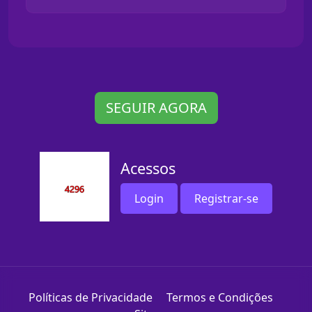
SEGUIR AGORA
Acessos
Login
Registrar-se
Políticas de Privacidade
Termos e Condições