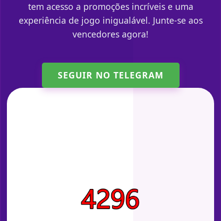
tem acesso a promoções incríveis e uma
experiência de jogo inigualável. Junte-se aos
vencedores agora!
SEGUIR NO TELEGRAM