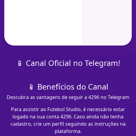
📱 Canal Oficial no Telegram!
📱 Benefícios do Canal
Descubra as vantagens de seguir a 4296 no Telegram
Para assistir ao Futebol Studio, é necessário estar
logado na sua conta 4296. Caso ainda não tenha
cadastro, crie um perfil seguindo as instruções na
plataforma.