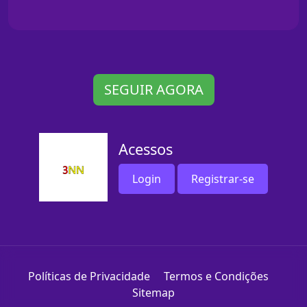
SEGUIR AGORA
Acessos
Login
Registrar-se
Políticas de Privacidade
Termos e Condições
Sitemap