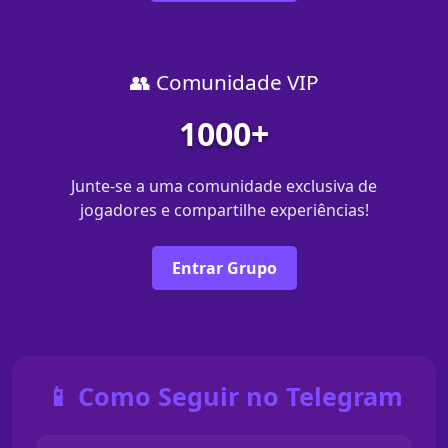
👥 Comunidade VIP
1000+
Junte-se a uma comunidade exclusiva de
jogadores e compartilhe experiências!
Entrar Grupo
📱 Como Seguir no Telegram