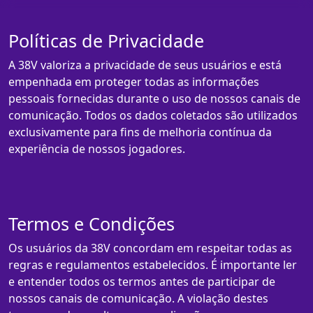
Políticas de Privacidade
A 38V valoriza a privacidade de seus usuários e está
empenhada em proteger todas as informações
pessoais fornecidas durante o uso de nossos canais de
comunicação. Todos os dados coletados são utilizados
exclusivamente para fins de melhoria contínua da
experiência de nossos jogadores.
Termos e Condições
Os usuários da 38V concordam em respeitar todas as
regras e regulamentos estabelecidos. É importante ler
e entender todos os termos antes de participar de
nossos canais de comunicação. A violação destes