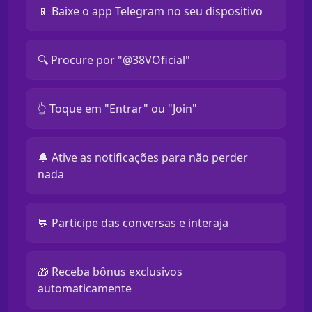
📱 Baixe o app Telegram no seu dispositivo
🔍 Procure por "@38VOficial"
👆 Toque em "Entrar" ou "Join"
🔔 Ative as notificações para não perder
nada
💬 Participe das conversas e interaja
🎁 Receba bônus exclusivos
automaticamente