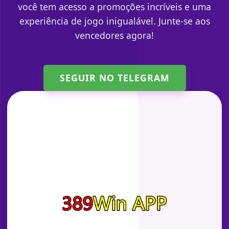
você tem acesso a promoções incríveis e uma
experiência de jogo inigualável. Junte-se aos
vencedores agora!
SEGUIR NO TELEGRAM