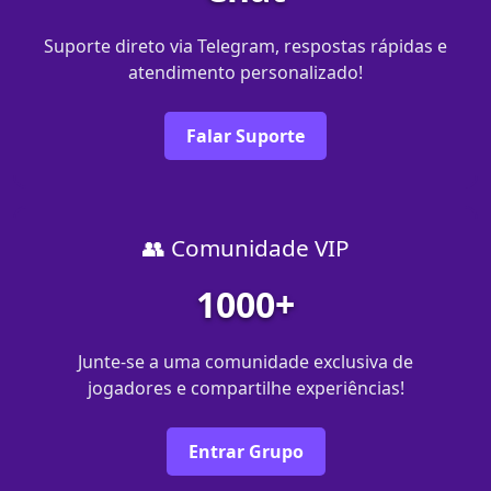
Suporte direto via Telegram, respostas rápidas e
atendimento personalizado!
Falar Suporte
👥 Comunidade VIP
1000+
Junte-se a uma comunidade exclusiva de
jogadores e compartilhe experiências!
Entrar Grupo