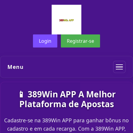
Login
Registrar-se
Menu
📱 389Win APP A Melhor
Plataforma de Apostas
Cadastre-se na 389Win APP para ganhar bônus no
cadastro e em cada recarga. Com a 389Win APP,