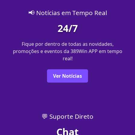
📢 Notícias em Tempo Real
24/7
Fique por dentro de todas as novidades,
promoções e eventos da 389Win APP em tempo
real!
Ver Notícias
💬 Suporte Direto
Chat