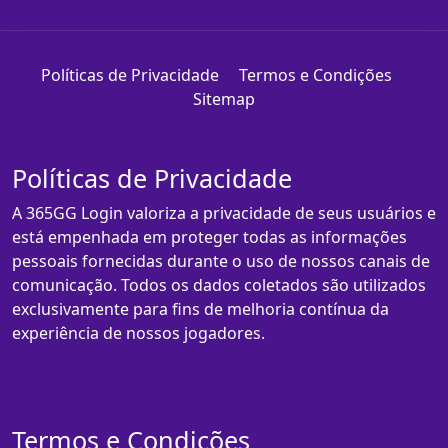
Políticas de Privacidade
Termos e Condições
Sitemap
Políticas de Privacidade
A 365GG Login valoriza a privacidade de seus usuários e
está empenhada em proteger todas as informações
pessoais fornecidas durante o uso de nossos canais de
comunicação. Todos os dados coletados são utilizados
exclusivamente para fins de melhoria contínua da
experiência de nossos jogadores.
Termos e Condições