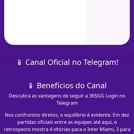
📱 Canal Oficial no Telegram!
📱 Benefícios do Canal
Descubra as vantagens de seguir a 365GG Login no
Telegram
Nos confrontos diretos, o equilíbrio é evidente. Em dez
partidas oficiais entre as equipes até aqui, o
retrospecto mostra 4 vitórias para o Inter Miami, 3 para