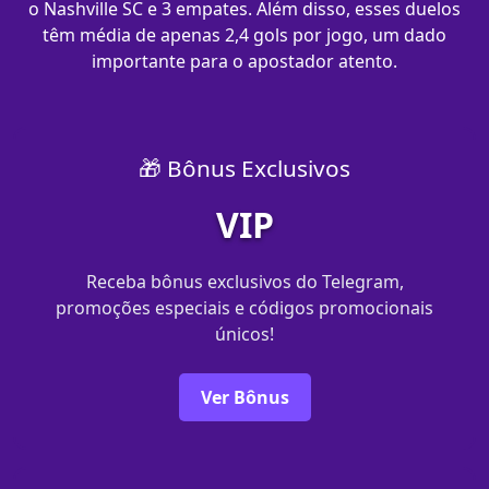
o Nashville SC e 3 empates. Além disso, esses duelos
têm média de apenas 2,4 gols por jogo, um dado
importante para o apostador atento.
🎁 Bônus Exclusivos
VIP
Receba bônus exclusivos do Telegram,
promoções especiais e códigos promocionais
únicos!
Ver Bônus