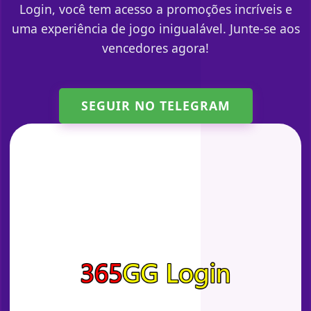
Login, você tem acesso a promoções incríveis e
uma experiência de jogo inigualável. Junte-se aos
vencedores agora!
SEGUIR NO TELEGRAM