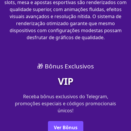
slots, mesa e apostas esportivas são renderizados com
qualidade superior, com animações fluidas, efeitos
visuais avançados e resolução nítida. O sistema de
renderização otimizado garante que mesmo
dispositivos com configurações modestas possam
desfrutar de gráficos de qualidade.
🎁 Bônus Exclusivos
VIP
Receba bônus exclusivos do Telegram,
promoções especiais e códigos promocionais
únicos!
Ver Bônus