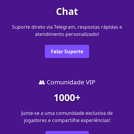
Chat
Suporte direto via Telegram, respostas rápidas e
atendimento personalizado!
Falar Suporte
👥 Comunidade VIP
1000+
Junte-se a uma comunidade exclusiva de
jogadores e compartilhe experiências!