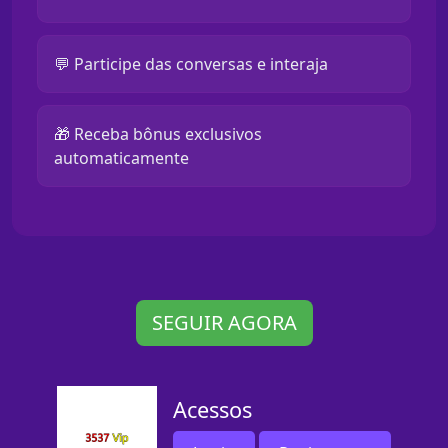
💬 Participe das conversas e interaja
🎁 Receba bônus exclusivos
automaticamente
SEGUIR AGORA
Acessos