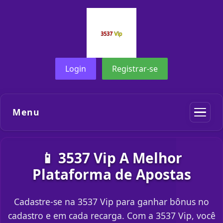
Login
Registrar-se
Menu
📱 3537 Vip A Melhor
Plataforma de Apostas
Cadastre-se na 3537 Vip para ganhar bônus no
cadastro e em cada recarga. Com a 3537 Vip, você