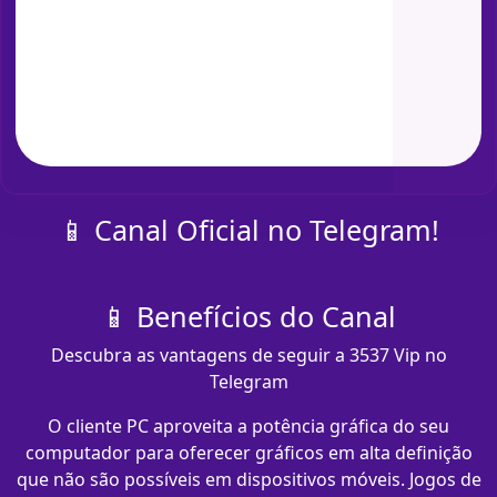
📱 Canal Oficial no Telegram!
📱 Benefícios do Canal
Descubra as vantagens de seguir a 3537 Vip no
Telegram
O cliente PC aproveita a potência gráfica do seu
computador para oferecer gráficos em alta definição
que não são possíveis em dispositivos móveis. Jogos de