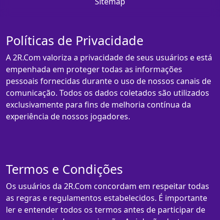
Sitemap
Políticas de Privacidade
A 2R.Com valoriza a privacidade de seus usuários e está
empenhada em proteger todas as informações
pessoais fornecidas durante o uso de nossos canais de
comunicação. Todos os dados coletados são utilizados
exclusivamente para fins de melhoria contínua da
experiência de nossos jogadores.
Termos e Condições
Os usuários da 2R.Com concordam em respeitar todas
as regras e regulamentos estabelecidos. É importante
ler e entender todos os termos antes de participar de