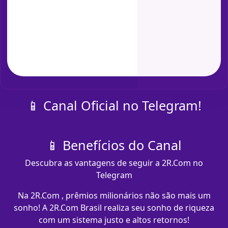
📱 Canal Oficial no Telegram!
📱 Benefícios do Canal
Descubra as vantagens de seguir a 2R.Com no
Telegram
Na 2R.Com , prêmios milionários não são mais um
sonho! A 2R.Com Brasil realiza seu sonho de riqueza
com um sistema justo e altos retornos!