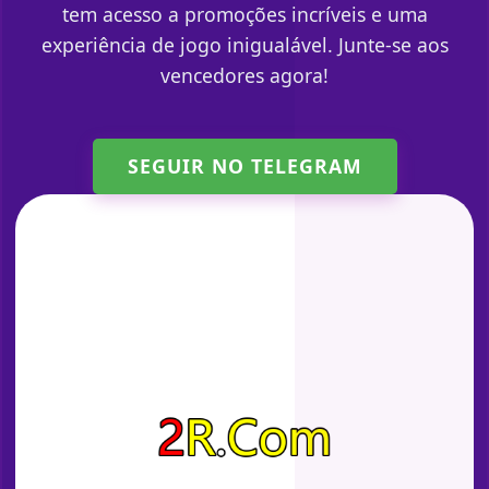
tem acesso a promoções incríveis e uma
experiência de jogo inigualável. Junte-se aos
vencedores agora!
SEGUIR NO TELEGRAM