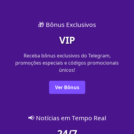
🎁 Bônus Exclusivos
VIP
Receba bônus exclusivos do Telegram,
promoções especiais e códigos promocionais
únicos!
Ver Bônus
📢 Notícias em Tempo Real
24/7