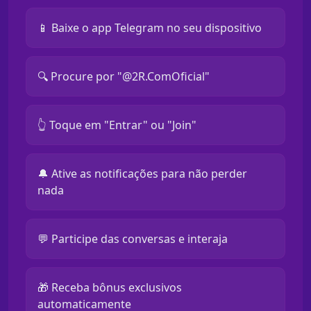
📱 Baixe o app Telegram no seu dispositivo
🔍 Procure por "@2R.ComOficial"
👆 Toque em "Entrar" ou "Join"
🔔 Ative as notificações para não perder
nada
💬 Participe das conversas e interaja
🎁 Receba bônus exclusivos
automaticamente