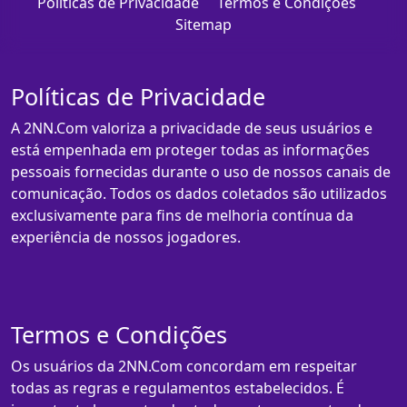
Políticas de Privacidade
Termos e Condições
Sitemap
Políticas de Privacidade
A 2NN.Com valoriza a privacidade de seus usuários e
está empenhada em proteger todas as informações
pessoais fornecidas durante o uso de nossos canais de
comunicação. Todos os dados coletados são utilizados
exclusivamente para fins de melhoria contínua da
experiência de nossos jogadores.
Termos e Condições
Os usuários da 2NN.Com concordam em respeitar
todas as regras e regulamentos estabelecidos. É