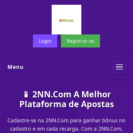
Login
Registrar-se
Menu
📱 2NN.Com A Melhor
Plataforma de Apostas
Cadastre-se na 2NN.Com para ganhar bônus no
cadastro e em cada recarga. Com a 2NN.Com,