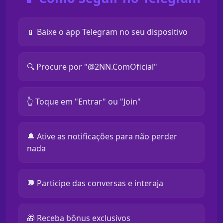
📱 Baixe o app Telegram no seu dispositivo
🔍 Procure por "@2NN.ComOficial"
👆 Toque em "Entrar" ou "Join"
🔔 Ative as notificações para não perder
nada
💬 Participe das conversas e interaja
🎁 Receba bônus exclusivos