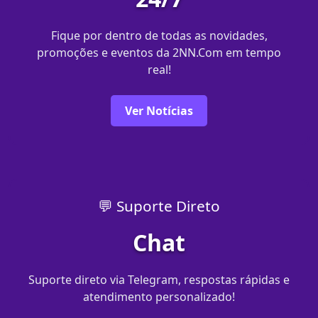
Fique por dentro de todas as novidades,
promoções e eventos da 2NN.Com em tempo
real!
Ver Notícias
💬 Suporte Direto
Chat
Suporte direto via Telegram, respostas rápidas e
atendimento personalizado!