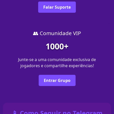
Falar Suporte
👥 Comunidade VIP
1000+
Junte-se a uma comunidade exclusiva de
jogadores e compartilhe experiências!
Entrar Grupo
📱 Como Seguir no Telegram