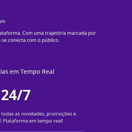
ram
Plataforma. Com uma trajetória marcada por
 se conecta com o público.
cias em Tempo Real
24/7
e todas as novidades, promoções e
E Plataforma em tempo real!