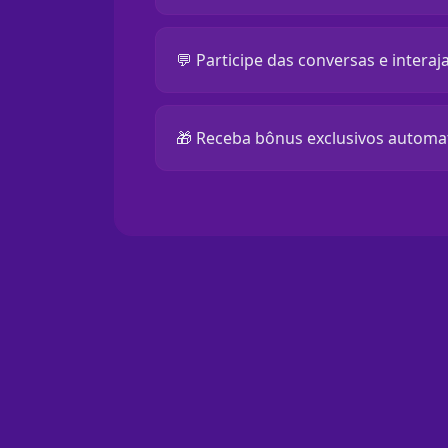
💬 Participe das conversas e interaj
🎁 Receba bônus exclusivos autom