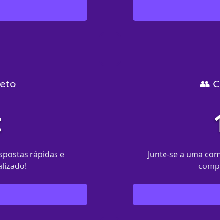
reto
👥 
t
espostas rápidas e
Junte-se a uma com
lizado!
compa
e