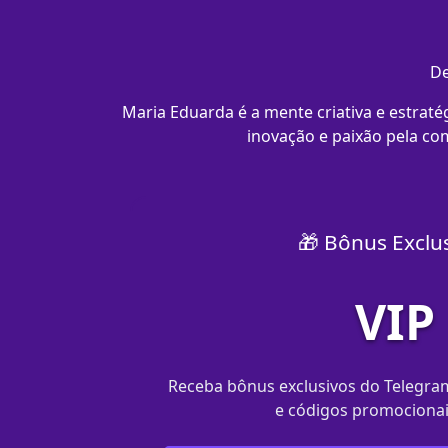
De
Maria Eduarda é a mente criativa e estrat
inovação e paixão pela co
🎁 Bônus Exclu
VIP
Receba bônus exclusivos do Telegra
e códigos promocionai