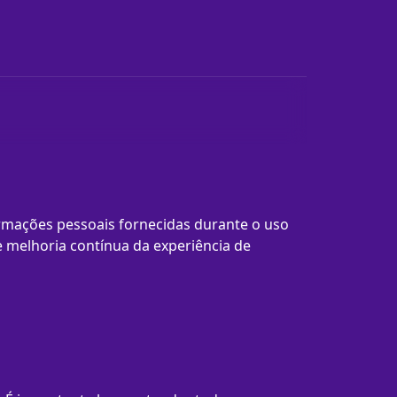
ormações pessoais fornecidas durante o uso
e melhoria contínua da experiência de