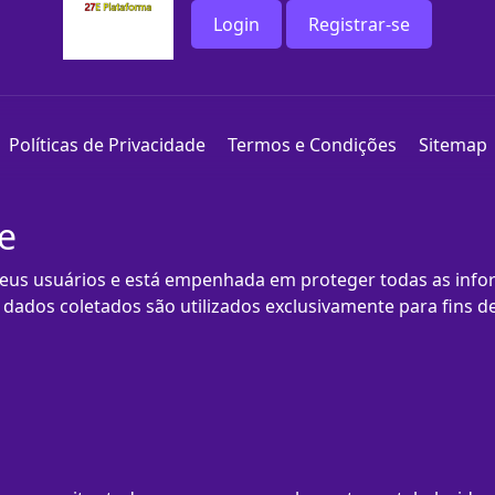
Login
Registrar-se
Políticas de Privacidade
Termos e Condições
Sitemap
de
 seus usuários e está empenhada em proteger todas as inf
dados coletados são utilizados exclusivamente para fins d