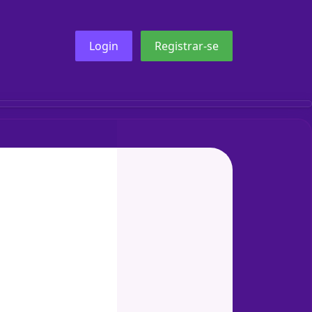
Login
Registrar-se