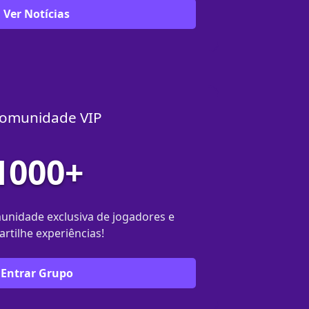
Ver Notícias
Comunidade VIP
1000+
unidade exclusiva de jogadores e
rtilhe experiências!
Entrar Grupo