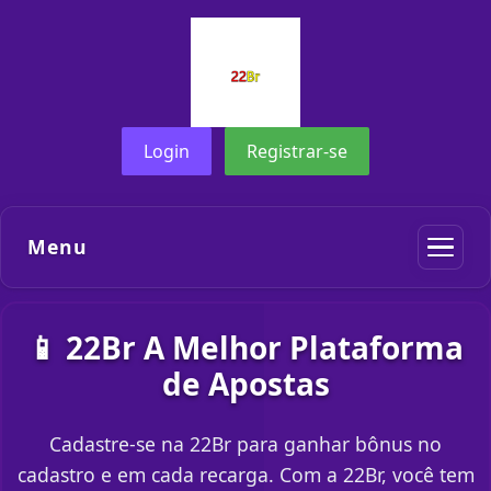
Login
Registrar-se
Menu
📱 22Br A Melhor Plataforma
de Apostas
Cadastre-se na 22Br para ganhar bônus no
cadastro e em cada recarga. Com a 22Br, você tem