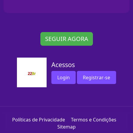
SEGUIR AGORA
Acessos
Login
Registrar-se
Políticas de Privacidade
Termos e Condições
Sitemap