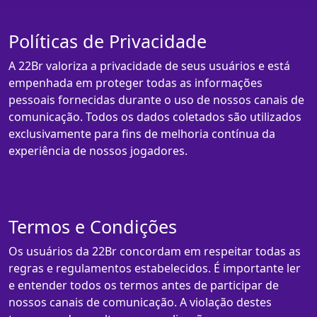
Políticas de Privacidade
A 22Br valoriza a privacidade de seus usuários e está
empenhada em proteger todas as informações
pessoais fornecidas durante o uso de nossos canais de
comunicação. Todos os dados coletados são utilizados
exclusivamente para fins de melhoria contínua da
experiência de nossos jogadores.
Termos e Condições
Os usuários da 22Br concordam em respeitar todas as
regras e regulamentos estabelecidos. É importante ler
e entender todos os termos antes de participar de
nossos canais de comunicação. A violação destes