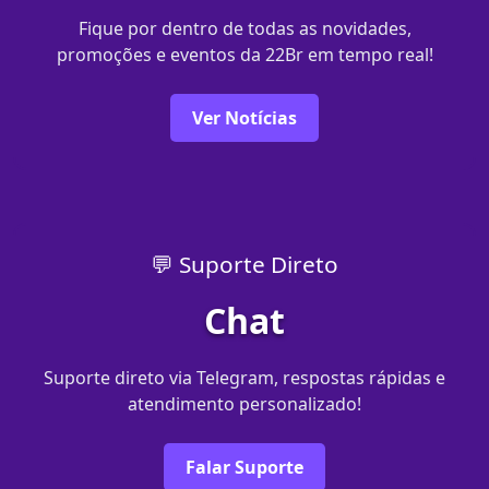
Fique por dentro de todas as novidades,
promoções e eventos da 22Br em tempo real!
Ver Notícias
💬 Suporte Direto
Chat
Suporte direto via Telegram, respostas rápidas e
atendimento personalizado!
Falar Suporte