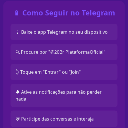
📱 Como Seguir no Telegram
📱 Baixe o app Telegram no seu dispositivo
🔍 Procure por "@20Br PlataformaOficial"
👆 Toque em "Entrar" ou "Join"
🔔 Ative as notificações para não perder
nada
💬 Participe das conversas e interaja