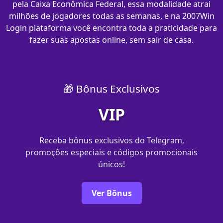
pela Caixa Econômica Federal, essa modalidade atrai
milhões de jogadores todas as semanas, e na 2007Win
Login plataforma você encontra toda a praticidade para
fazer suas apostas online, sem sair de casa.
🎁 Bônus Exclusivos
VIP
Receba bônus exclusivos do Telegram,
promoções especiais e códigos promocionais
únicos!
Ver Bônus