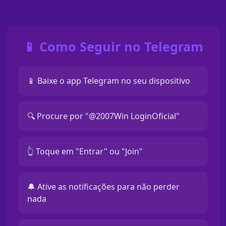
📱 Como Seguir no Telegram
📱 Baixe o app Telegram no seu dispositivo
🔍 Procure por "@2007Win LoginOficial"
👆 Toque em "Entrar" ou "Join"
🔔 Ative as notificações para não perder
nada