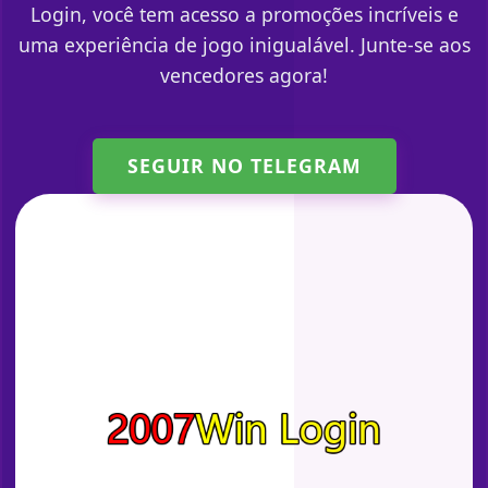
Login, você tem acesso a promoções incríveis e
uma experiência de jogo inigualável. Junte-se aos
vencedores agora!
SEGUIR NO TELEGRAM