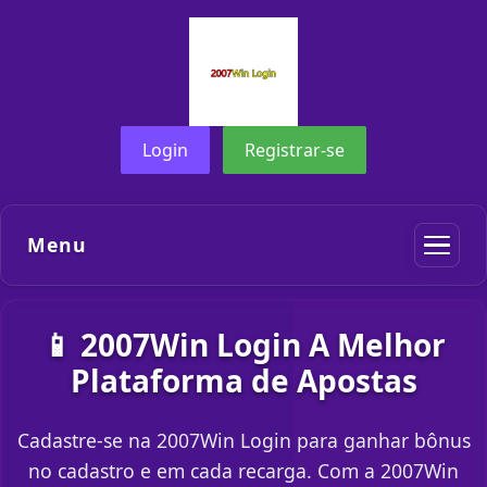
Login
Registrar-se
Menu
📱 2007Win Login A Melhor
Plataforma de Apostas
Cadastre-se na 2007Win Login para ganhar bônus
no cadastro e em cada recarga. Com a 2007Win