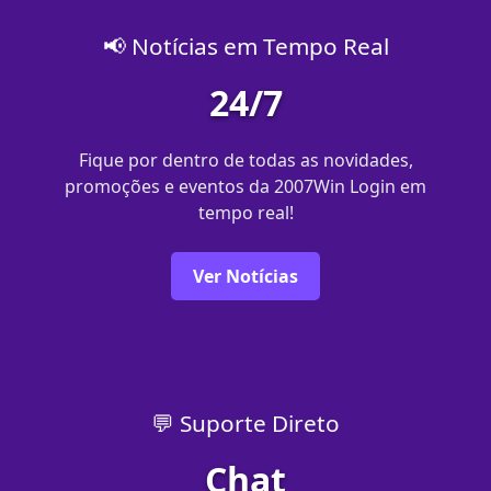
📢 Notícias em Tempo Real
24/7
Fique por dentro de todas as novidades,
promoções e eventos da 2007Win Login em
tempo real!
Ver Notícias
💬 Suporte Direto
Chat