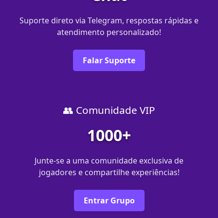
Suporte direto via Telegram, respostas rápidas e
atendimento personalizado!
Falar Suporte
👥 Comunidade VIP
1000+
Junte-se a uma comunidade exclusiva de
jogadores e compartilhe experiências!
Entrar Grupo