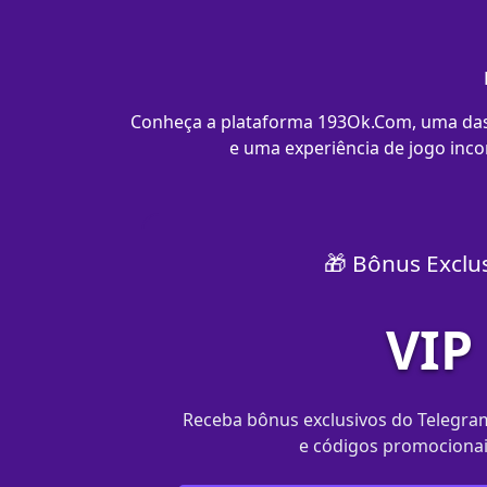
Conheça a plataforma 193Ok.Com, uma das m
e uma experiência de jogo inco
🎁 Bônus Exclu
VIP
Receba bônus exclusivos do Telegra
e códigos promocionai