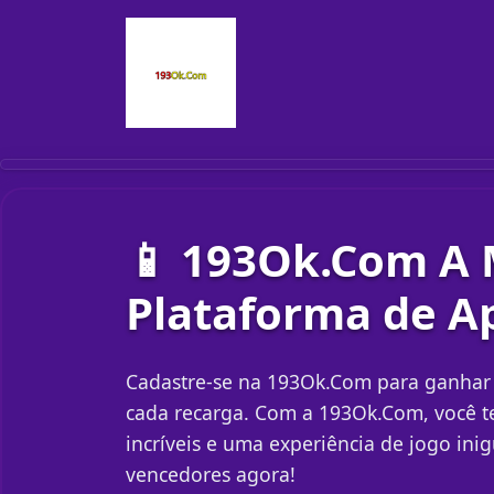
📱 193Ok.Com A 
Plataforma de A
Cadastre-se na 193Ok.Com para ganhar
cada recarga. Com a 193Ok.Com, você 
incríveis e uma experiência de jogo inig
vencedores agora!