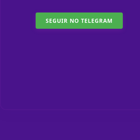
SEGUIR NO TELEGRAM