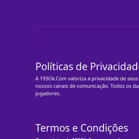
Políticas de Privacida
A 193Ok.Com valoriza a privacidade de seu
nossos canais de comunicação. Todos os dad
jogadores.
Termos e Condições