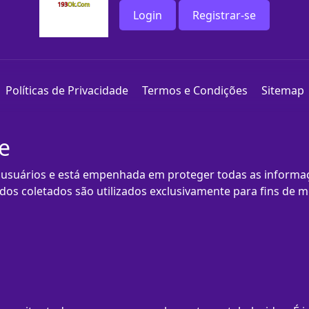
Login
Registrar-se
Políticas de Privacidade
Termos e Condições
Sitemap
de
s usuários e está empenhada em proteger todas as informa
os coletados são utilizados exclusivamente para fins de m