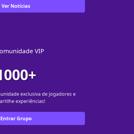
Ver Notícias
Comunidade VIP
1000+
unidade exclusiva de jogadores e
rtilhe experiências!
Entrar Grupo