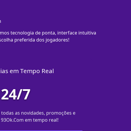
m
s tecnologia de ponta, interface intuitiva
scolha preferida dos jogadores!
cias em Tempo Real
24/7
e todas as novidades, promoções e
193Ok.Com em tempo real!