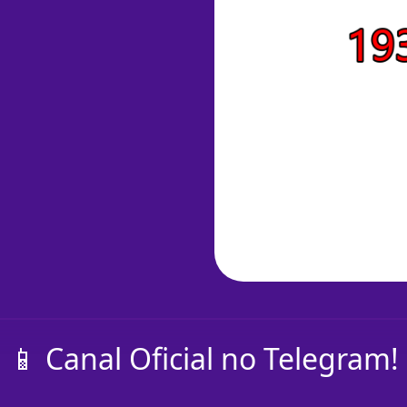
📱 Canal Oficial no Telegram!