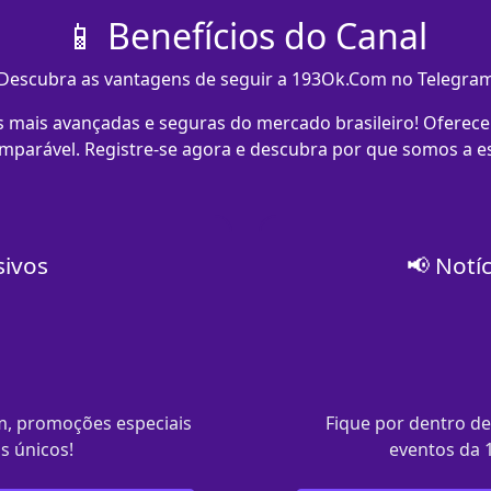
📱 Benefícios do Canal
Descubra as vantagens de seguir a 193Ok.Com no Telegra
ais avançadas e seguras do mercado brasileiro! Oferecemo
mparável. Registre-se agora e descubra por que somos a e
sivos
📢 Notí
m, promoções especiais
Fique por dentro d
s únicos!
eventos da 