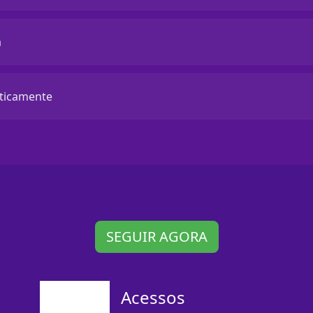
a
aticamente
SEGUIR AGORA
Acessos