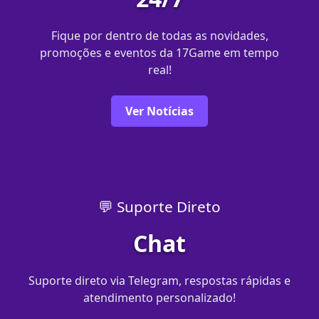
Fique por dentro de todas as novidades,
promoções e eventos da 17Game em tempo
real!
Ver Notícias
💬 Suporte Direto
Chat
Suporte direto via Telegram, respostas rápidas e
atendimento personalizado!