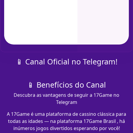
📱 Canal Oficial no Telegram!
📱 Benefícios do Canal
Descubra as vantagens de seguir a 17Game no
Telegram
A 17Game é uma plataforma de cassino clássica para
todas as idades — na plataforma 17Game Brasil , há
inúmeros jogos divertidos esperando por você!