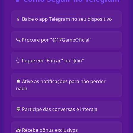
📱 Baixe o app Telegram no seu dispositivo
🔍 Procure por "@17GameOficial"
👆 Toque em "Entrar" ou "Join"
🔔 Ative as notificações para não perder
nada
💬 Participe das conversas e interaja
🎁 Receba bônus exclusivos