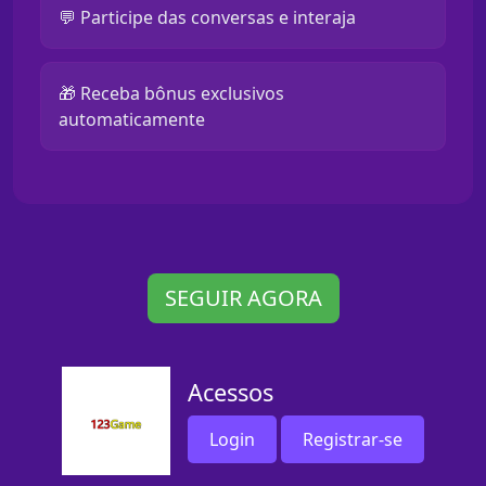
💬 Participe das conversas e interaja
🎁 Receba bônus exclusivos
automaticamente
SEGUIR AGORA
Acessos
Login
Registrar-se