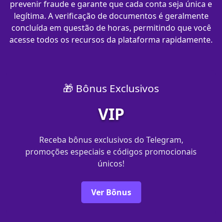
prevenir fraude e garante que cada conta seja única e
legítima. A verificação de documentos é geralmente
concluída em questão de horas, permitindo que você
acesse todos os recursos da plataforma rapidamente.
🎁 Bônus Exclusivos
VIP
Receba bônus exclusivos do Telegram,
promoções especiais e códigos promocionais
únicos!
Ver Bônus