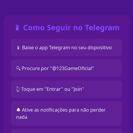
📱 Como Seguir no Telegram
📱 Baixe o app Telegram no seu dispositivo
🔍 Procure por "@123GameOficial"
👆 Toque em "Entrar" ou "Join"
🔔 Ative as notificações para não perder
nada