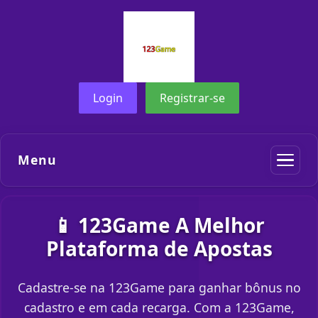
Login
Registrar-se
Menu
📱 123Game A Melhor
Plataforma de Apostas
Cadastre-se na 123Game para ganhar bônus no
cadastro e em cada recarga. Com a 123Game,