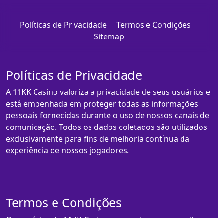
Políticas de Privacidade
Termos e Condições
Sitemap
Políticas de Privacidade
A 11KK Casino valoriza a privacidade de seus usuários e
está empenhada em proteger todas as informações
pessoais fornecidas durante o uso de nossos canais de
comunicação. Todos os dados coletados são utilizados
exclusivamente para fins de melhoria contínua da
experiência de nossos jogadores.
Termos e Condições