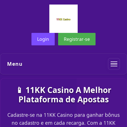
Login
Registrar-se
Menu
📱 11KK Casino A Melhor
Plataforma de Apostas
Cadastre-se na 11KK Casino para ganhar bônus
no cadastro e em cada recarga. Com a 11KK