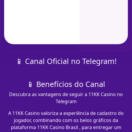
📱 Canal Oficial no Telegram!
📱 Benefícios do Canal
Descubra as vantagens de seguir a 11KK Casino no
Telegram
A 11KK Casino valoriza a experiência de cadastro do
jogador, combinando com os belos gráficos da
plataforma 11KK Casino Brasil , para entregar um